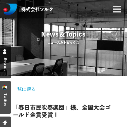
株式会社ツルク
News＆Topics
ニュース＆トピックス
Recruit
一覧に戻る
Twitter
「春日市民吹奏楽団」様、全国大会ゴ
ールド金賞受賞！