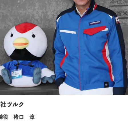
会社ツルク
締役 猪口 淳